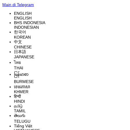
Main di Telegram
ENGLISH
ENGLISH
BHS INDONESIA
INDONESIAN
한국어
KOREAN
中文
CHINESE
日本語
JAPANESE
ไทย
THAI
မြန်မာစာ
BURMESE
ខេមរភាសា
KHMER
हिन्दी
HINDI
தமிழ்
TAMIL
తెలుగు
TELUGU
Tiếng Việt