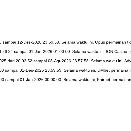
0 sampai 12-Des-2026 23.59.59. Selama waktu ini, Opus permainan t
3.26.34 sampai 01-Jan-2026 01.00.00. Selama waktu ini, ION Casino 
025 dari 20.02.52 sampai 08-Agt-2026 23.57.58. Selama waktu ini, A
00 sampai 31-Des-2025 23.59.59. Selama waktu ini, UMbet permaina
.00 sampai 01-Jan-2026 00.00.00. Selama waktu ini, Fairbet permain