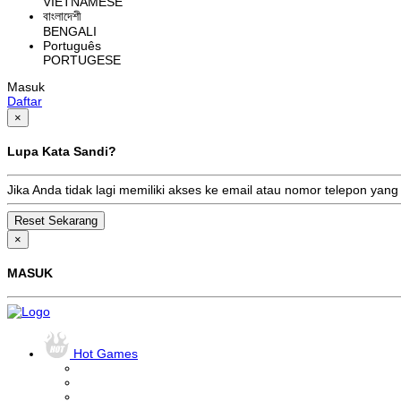
VIETNAMESE
বাংলাদেশী
BENGALI
Português
PORTUGESE
Masuk
Daftar
×
Lupa Kata Sandi?
Jika Anda tidak lagi memiliki akses ke email atau nomor telepon ya
×
MASUK
Hot Games