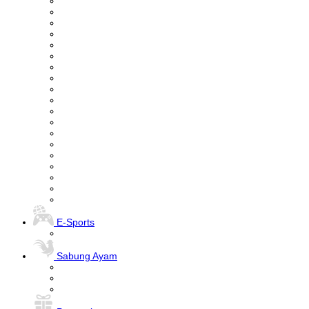
E-Sports
Sabung Ayam